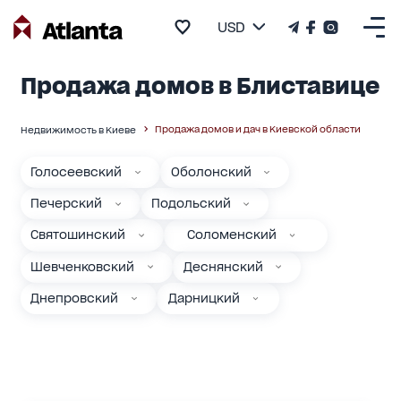
USD
Продажа домов в Блиставице
Продажа домов и дач в Киевской области
Недвижимость в Киеве
Голосеевский
Оболонский
Печерский
Подольский
Святошинский
Соломенский
Шевченковский
Деснянский
Днепровский
Дарницкий