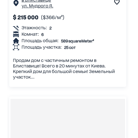
в Блиставице
ул. Мудрого Я.
$ 215 000
($366/м²)
Этажность:
2
Комнат:
6
Площадь общая:
589 squareMeter²
Площадь участка:
25 сот
Продам дом с частичным ремонтом в
Блиставице! Всего в 20 минутах от Киева.
Крепкий дом для большой семьи! Земельный
участок...