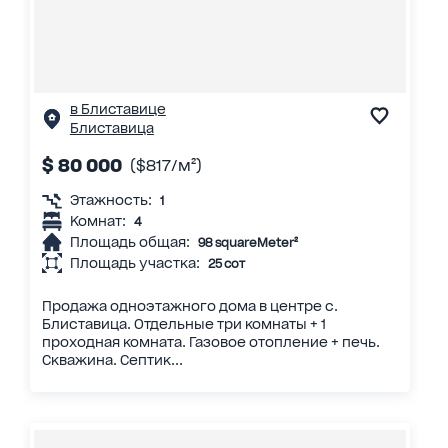
в Блиставице
Блиставица
$ 80 000
($817/м²)
Этажность:
1
Комнат:
4
Площадь общая:
98 squareMeter²
Площадь участка:
25 сот
Продажа одноэтажного дома в центре с.
Блиставица. Отдельные три комнаты + 1
проходная комната. Газовое отопление + печь.
Скважина. Септик...