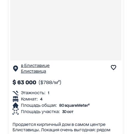
в Блиставице
Блиставица
$ 63 000
($788/м²)
Этажность:
1
Комнат:
4
Площадь общая:
80 squareMeter²
Площадь участка:
30 сот
Продается кирпичный дом в самом центре
Блиставицы. Локация очень выгодная: рядом