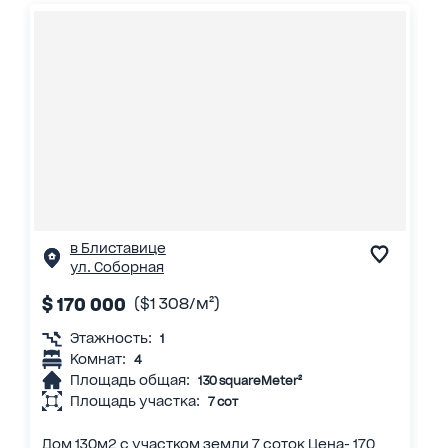
в Блиставице
ул. Соборная
$ 170 000
($1 308/м²)
Этажность:
1
Комнат:
4
Площадь общая:
130 squareMeter²
Площадь участка:
7 сот
Дом 130м2 с участком земли 7 соток Цена- 170