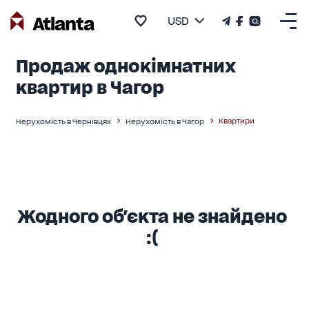
USD
Продаж однокімнатних
квартир в Чагор
Квартири
Нерухомість в Чернівцях
Нерухомість в Чагор
Жодного об'єкта не знайдено
:(