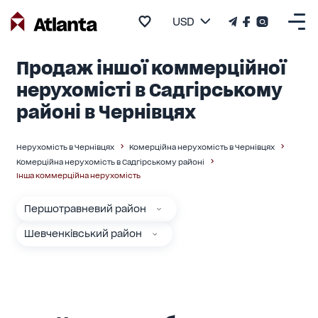
USD
Продаж іншої коммерційної
нерухомісті в Садгірському
районі в Чернівцях
Нерухомість в Чернівцях
Комерційна нерухомість в Чернівцях
Комерційна нерухомість в Садгірському районі
Інша коммерційна нерухомість
Першотравневий район
Шевченківський район