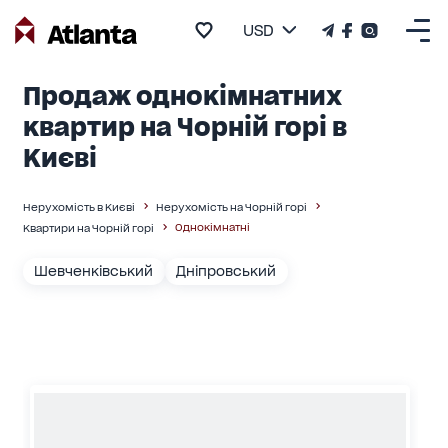
USD
Продаж однокімнатних
квартир на Чорній горі в
Києві
Нерухомість в Києві
Нерухомість на Чорній горі
Однокімнатні
Квартири на Чорній горі
Шевченківський
Дніпровський