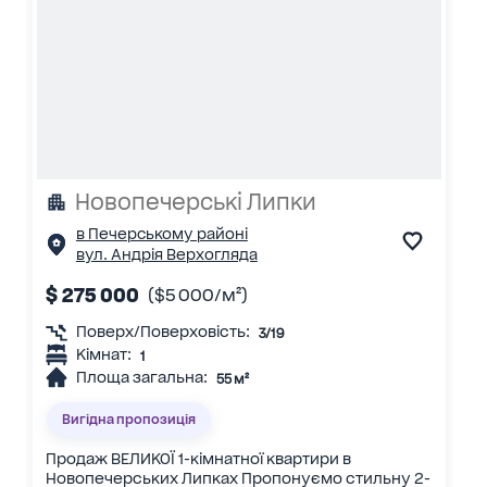
Новопечерські Липки
в Печерському районі
вул. Андрія Верхогляда
$ 275 000
($5 000/м²)
Поверх/Поверховість:
3/19
Кімнат:
1
Площа загальна:
55 м²
Вигідна пропозиція
Продаж ВЕЛИКОЇ 1-кімнатної квартири в
Новопечерських Липках Пропонуємо стильну 2-