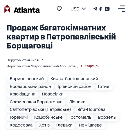
USD
Продаж багатокімнатних
квартир в Петропавлівській
Борщаговці
Нерухомість в Києві
Квартири
Нерухомість в Петропавлівській Борщаговці
Бориспільський
Києво-Святошинський
Броварський район
Ірпінский район
Гатне
Крюківщина
Новосілки
Софиевская Борщаговка
Лісники
Святопетрівське (Петрівське)
Ві́та-Пошто́ва
Гореничі
Коцюбинське
Гостомель
Ворзель
Ходосовка
Хотів
Глеваха
Немішаєве