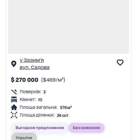
у Зазим'я
вул. Садова
$ 270 000
($469/м²)
Поверхів:
3
Кімнат:
10
Площа загальна:
576 м²
Площа ділянки:
24 сот
Выгодное предложение
Без комиссии
Укрытие