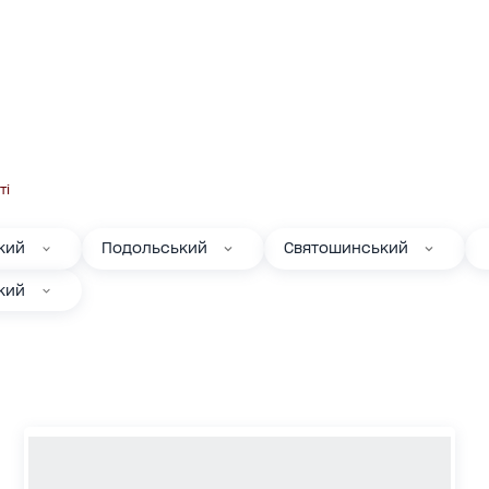
ті
кий
Подольський
Святошинський
кий