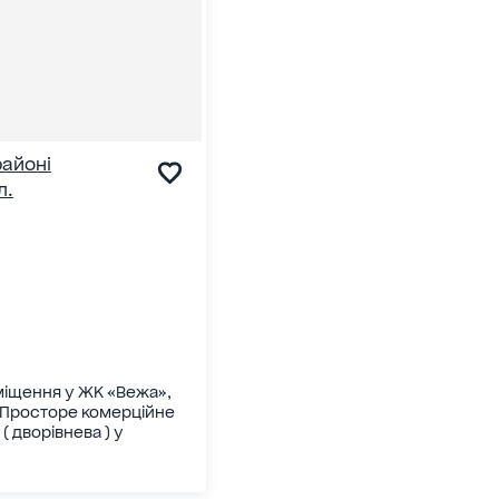
районі
л.
іщення у ЖК «Вежа»,
. Просторе комерційне
 дворівнева ) у