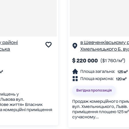
 районі
в Шевченківському 
ська
Хмельницького Б. ву
$ 220 000
($1 760/м²)
Площа загальна:
м²
125 м²
Площа корисна:
120 м²
Вигідна пропозиція
иміщень у
Львова вул.
Продаж комерційного прим
Нове життя» Власник
вул. Хмельницького, Львів
а комерційні приміщення
приміщення площею 125 м² (
сучасному...