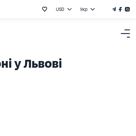
USD
Укр
і у Львові