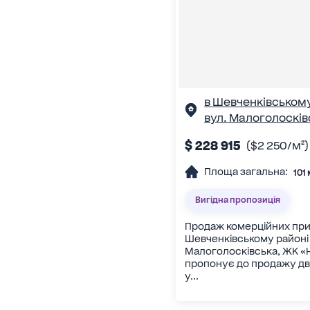
в Шевченківському
вул. Малоголосків
$ 228 915
($2 250/м²)
Площа загальна:
101 
Вигідна пропозиція
Продаж комерційних пр
Шевченківському районі 
Малоголосківська, ЖК «
пропонує до продажу дв
у...