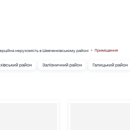
Приміщення
ерційна нерухомість в Шевченківському районі
хівський район
Залізничний район
Галицький район