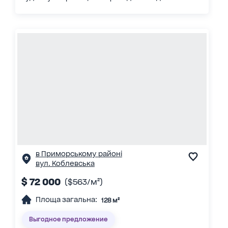
в Приморському районі
вул. Коблевська
$ 72 000
($563/м²)
Площа загальна:
128 м²
Выгодное предложение