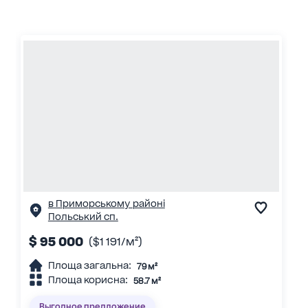
в Приморському районі
Польський сп.
$ 95 000
($1 191/м²)
Площа загальна:
79 м²
Площа корисна:
58.7 м²
Выгодное предложение