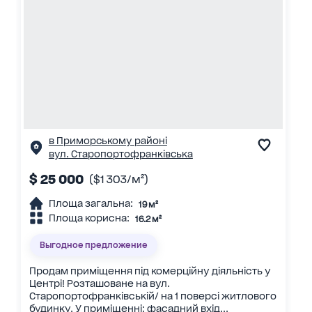
в Приморському районі
вул. Старопортофранківська
$ 25 000
($1 303/м²)
Площа загальна:
19 м²
Площа корисна:
16.2 м²
Выгодное предложение
Продам приміщення під комерційну діяльність у
Центрі! Розташоване на вул.
Старопортофранківській/ на 1 поверсі житлового
будинку. У приміщенні: фасадний вхід...