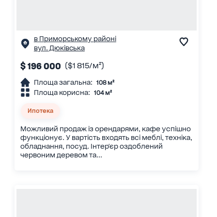
в Приморському районі
вул. Дюківська
$ 196 000
($1 815/м²)
Площа загальна:
108 м²
Площа корисна:
104 м²
Ипотека
Можливий продаж із орендарями, кафе успішно
функціонує. У вартість входять всі меблі, техніка,
обладнання, посуд. Інтер'єр оздоблений
червоним деревом та...