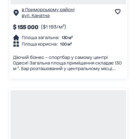
в Приморському районі
вул. Канатна
$ 155 000
($1 193/м²)
Площа загальна:
130 м²
Площа корисна:
100 м²
Діючий бізнес – спортбар у самому центрі
Одеси! Загальна площа приміщення складає 130
м ². Бар розташований у центральному місці...