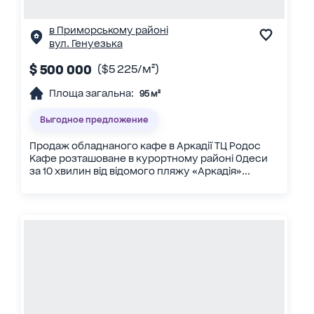
в Приморському районі
вул. Генуезька
$ 500 000
($5 225/м²)
Площа загальна:
95 м²
Выгодное предложение
Продаж обладнаного кафе в Аркадії ТЦ Родос
Кафе розташоване в курортному районі Одеси
за 10 хвилин від відомого пляжу «Аркадія»...