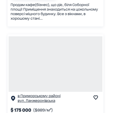
Продам кафе(бізнес), що діє, біля Соборної
площі! Приміщення знаходиться на цокольному
поверсі міцного будинку. Все з вікнами, в
хорошому стані...
в Приморському районі
вул. Ланжеронівська
$ 175 000
($889/м²)