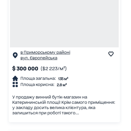
в Приморському районі
вул. Європейська
$ 300 000
($2 223/м²)
Площа загальна:
135 м²
Площа корисна:
2.8 м²
У продажу винний бутік-магазин на
Катерининській площі! Крім самого приміщення:
у закладу досить велика клієнтура, яка
залишиться при роботі такого...