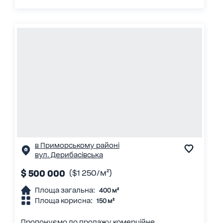
в Приморському районі
вул. Дерибасівська
$ 500 000
($1 250/м²)
Площа загальна:
400 м²
Площа корисна:
150 м²
Пропонуємо до продажу комерційне