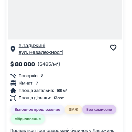
в Ладижині
вул. Незалежності
$ 80 000
($485/м²)
Поверхів:
2
Кімнат:
7
Площа загальна:
165 м²
Площа ділянки:
13 сот
Выгодное предложение
ДМЖ
Без комиссии
єВідновлення
Продається господарський будинок у Ладижині.