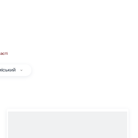
асті
міський