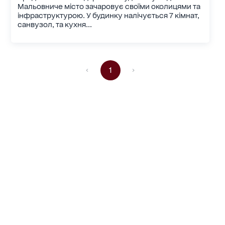
Мальовниче місто зачаровує своїми околицями та
інфраструктурою. У будинку налічується 7 кімнат,
санвузол, та кухня...
1