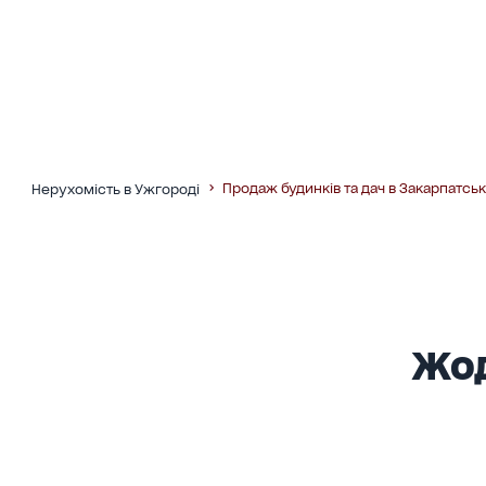
Продаж будинків та дач в Закарпатськ
Нерухомість в Ужгороді
Жод