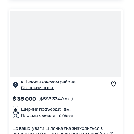
в Шевченковском районе
Степовий пров.
$ 35 000
($583 334/сот)
Ширина подъезда:
5 м.
Площадь земли:
0.06 сот
До вашої уваги! Ділянка яка знаходиться в
затишному місці, де панує тиша та спокій, а з її