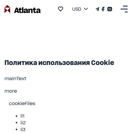
USD
Политика использования Cookie
mainText
more
cookieFiles
li1
li2
li3