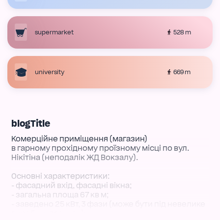
528 m
supermarket
669 m
university
blogTitle
Комерційне приміщення (магазин)
в гарному прохідному проїзному місці по вул.
Нікітіна (неподалік ЖД Вокзалу).
Основні характеристики:
- фасадний вхід, фасадні вікна;
- загальна площа 67 кв м;
- заведено 25 кВт, 3 фази (може бути під невелике
виробництво, цех);