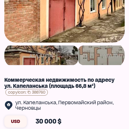
Коммерческая недвижимость по адресу
ул. Капеланська (площадь 66,8 м²)
copyIcon
:
388760
ул. Капеланська
Первомайский район
,
,
Черновцы
30 000 $
USD