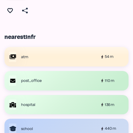
nearestInfr
54 m
atm
110 m
post_office
136 m
hospital
440 m
school