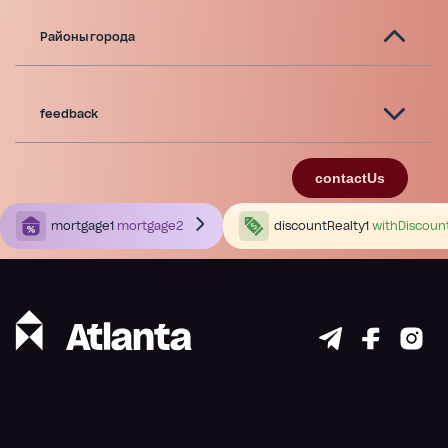
Районы города
feedback
contactUs
mortgage1
mortgage2
discountRealty1
withDiscoun