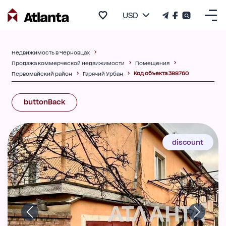
USD
Недвижимость в Черновцах
Продажа коммерческой недвижимости
Помещения
Код объекта 388760
Первомайский район
Гарячий Урбан
buttonBack
discount