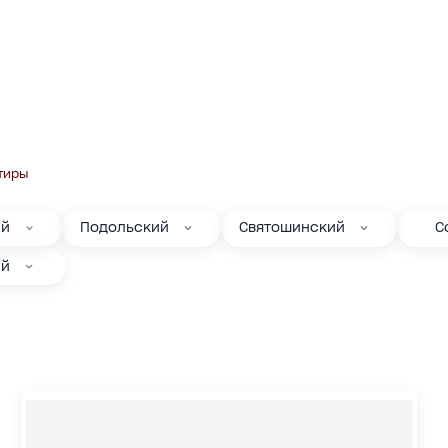
тиры
ий
Подольский
Святошинский
С
ий