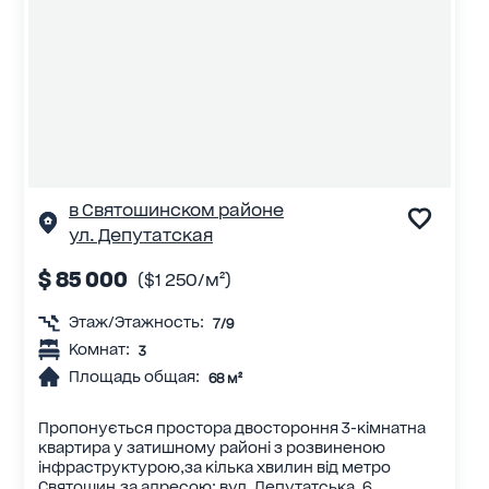
в Святошинском районе
ул. Депутатская
$ 85 000
($1 250/м²)
Этаж/Этажность:
7/9
Комнат:
3
Площадь общая:
68 м²
Пропонується простора двостороння 3-кімнатна
квартира у затишному районі з розвиненою
інфраструктурою,за кілька хвилин від метро
Святошин,за адресою: вул. Депутатська, 6...