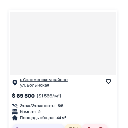
в Соломенском районе
ул. Волынская
$ 69 500
($1 566/м²)
Этаж/Этажность:
5/5
Комнат:
2
Площадь общая:
44 м²