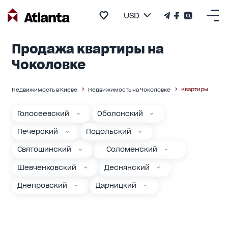
USD
Продажа квартиры на
Чоколовке
Квартиры
Недвижимость в Киеве
Недвижимость на Чоколовке
Голосеевский
Оболонский
Печерский
Подольский
Святошинский
Соломенский
Шевченковский
Деснянский
Днепровский
Дарницкий