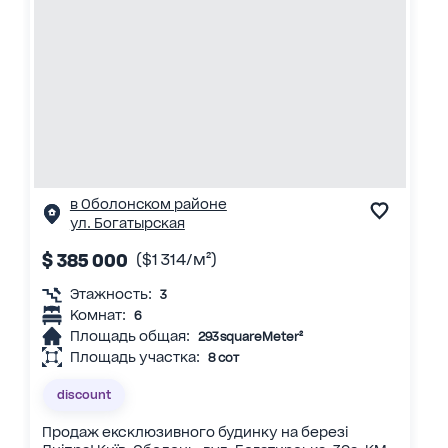
в Оболонском районе
ул. Богатырская
$ 385 000
($1 314/м²)
Этажность:
3
Комнат:
6
Площадь общая:
293 squareMeter²
Площадь участка:
8 сот
discount
Продаж ексклюзивного будинку на березі