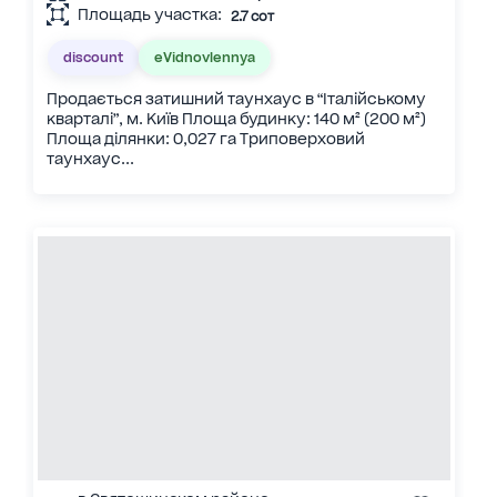
Площадь участка:
2.7 сот
discount
eVidnovlennya
Продається затишний таунхаус в “Італійському
кварталі”, м. Київ Площа будинку: 140 м² (200 м²)
Площа ділянки: 0,027 га Триповерховий
таунхаус...