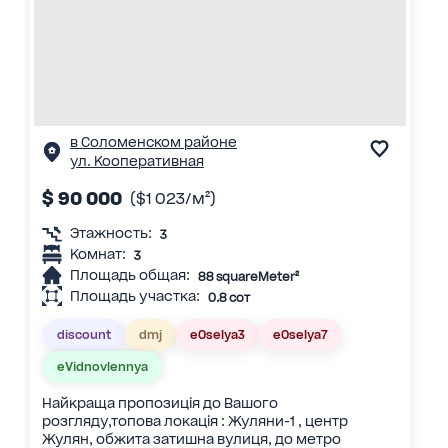
в Соломенском районе
ул. Кооперативная
$ 90 000
($1 023/м²)
Этажность:
3
Комнат:
3
Площадь общая:
88 squareMeter²
Площадь участка:
0.8 сот
discount
dmj
eOselya3
eOselya7
eVidnovlennya
Найкраща пропозиція до Вашого
розгляду,топова локація : Жуляни-1 , центр
Жулян, обжита затишна вулиця, до метро