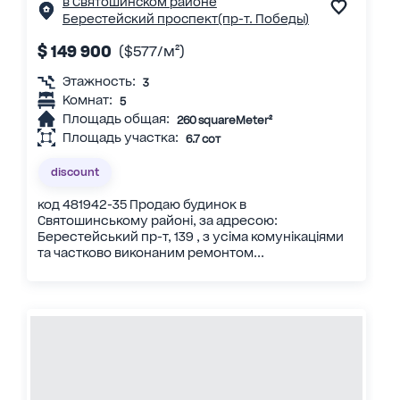
в Святошинском районе
Берестейский проспект(пр-т. Победы)
$ 149 900
($577/м²)
Этажность:
3
Комнат:
5
Площадь общая:
260 squareMeter²
Площадь участка:
6.7 сот
discount
код 481942-35 Продаю будинок в
Святошинському районі, за адресою:
Берестейський пр-т, 139 , з усіма комунікаціями
та частково виконаним ремонтом...