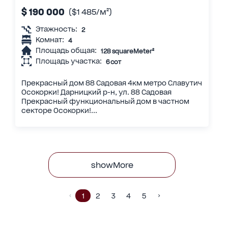
$ 190 000
($1 485/м²)
Этажность:
2
Комнат:
4
Площадь общая:
128 squareMeter²
Площадь участка:
6 сот
Прекрасный дом 88 Садовая 4км метро Славутич
Осокорки! Дарницкий р-н, ул. 88 Садовая
Прекрасный функциональный дом в частном
секторе Осокорки!...
showMore
1
2
3
4
5