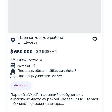
в Шевченковском районе
ул. Щусева
$ 660 000
($2 609/м²)
Этажность:
4
Комнат:
4
Площадь общая:
253 squareMeter²
Площадь участка:
2.5 сот
discount
Перший в Україні пасивний екобудинок у
екологічно чистому районі Києва 253 м2 + тераси
| 10 кімнат | окрема квартира...