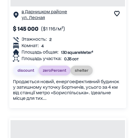
в Дарницком районе
ул. Лесная
$ 145 000
($1 116/м²)
Этажность:
2
Комнат:
4
Площадь общая:
130 squareMeter²
Площадь участка:
0.35 сот
discount
zeroPercent
shelter
Продається новий, енергоефективний будинок
у затишному куточку Бортничів, усього за 4 км
від станції метро «Бориспільська». Ідеальне
місце для тих...