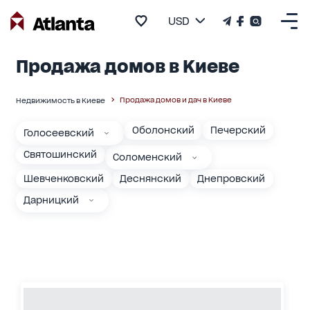
USD
Продажа домов в Киеве
Продажа домов и дач в Киеве
Недвижимость в Киеве
Оболонский
Печерский
Голосеевский
Святошинский
Соломенский
Шевченковский
Деснянский
Днепровский
Дарницкий