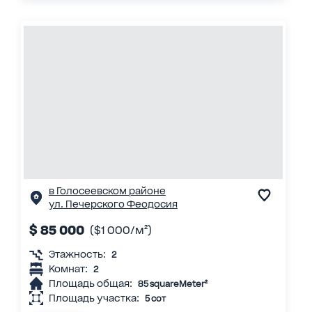
в Голосеевском районе
ул. Печерского Феодосия
$ 85 000
($1 000/м²)
Этажность:
2
Комнат:
2
Площадь общая:
85 squareMeter²
Площадь участка:
5 сот