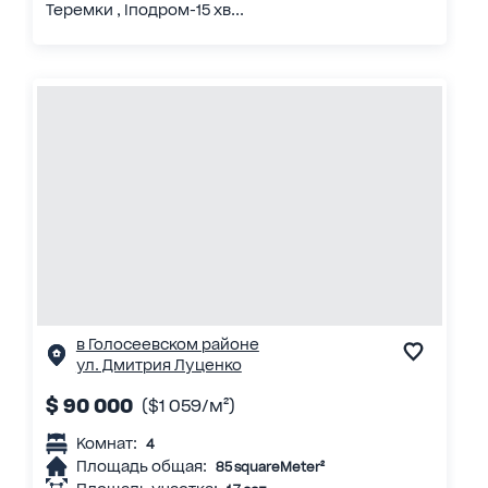
Теремки , Іподром-15 хв...
в Голосеевском районе
ул. Дмитрия Луценко
$ 90 000
($1 059/м²)
Комнат:
4
Площадь общая:
85 squareMeter²