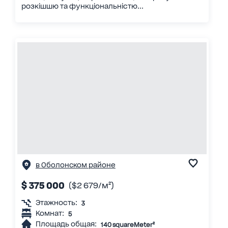
розкішшю та функціональністю...
в Оболонском районе
$ 375 000
($2 679/м²)
Этажность:
3
Комнат:
5
Площадь общая:
140 squareMeter²