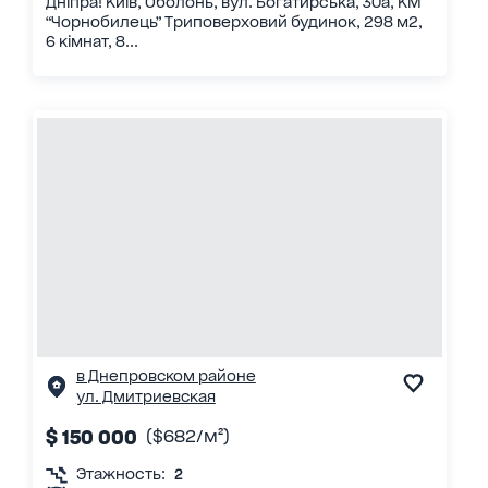
Дніпра! Київ, Оболонь, вул. Богатирська, 30а, КМ
“Чорнобилець” Триповерховий будинок, 298 м2,
6 кімнат, 8...
в Днепровском районе
ул. Дмитриевская
$ 150 000
($682/м²)
Этажность:
2