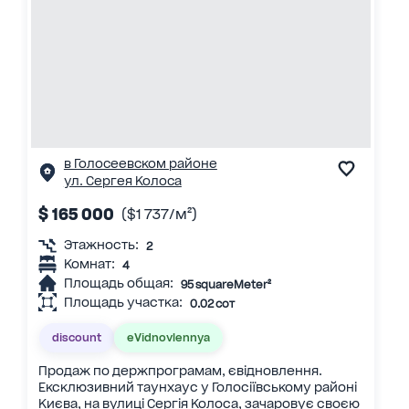
в Голосеевском районе
ул. Сергея Колоса
$ 165 000
($1 737/м²)
Этажность:
2
Комнат:
4
Площадь общая:
95 squareMeter²
Площадь участка:
0.02 сот
discount
eVidnovlennya
Продаж по держпрограмам, євідновлення.
Ексклюзивний таунхаус у Голосіївському районі
Києва, на вулиці Сергія Колоса, зачаровує своєю