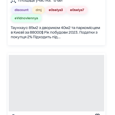
Площадь участка:
1.7 сот
discount
dmj
eOselya3
eOselya7
eVidnovlennya
Таунхаус 85м2 з двориком 40м2 та паркомісцем
в Києвіі за 88000$ Рік побудови 2023. Податки з
покупця 2% Підходить під...