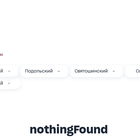
ры
ий
Подольский
Святошинский
С
ий
nothingFound