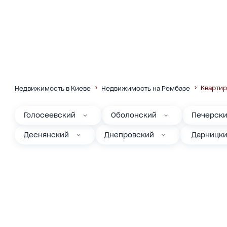
Кварти
Недвижимость в Киеве
Недвижимость на Рембазе
Голосеевский
Оболонский
Печерск
Деснянский
Днепровский
Дарницк