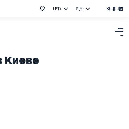
USD
Рус
в Киеве