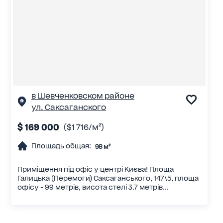
в Шевченковском районе
ул. Саксаганского
$ 169 000
($1 716/м²)
Площадь общая:
98 м²
Приміщення під офіс у центрі Києва! Площа
Галицька (Перемоги) Саксаганського, 147\5, площа
офісу - 99 метрів, висота стелі 3.7 метрів...