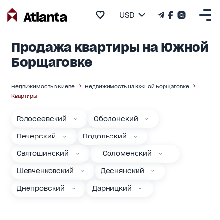
USD
Продажа квартиры на Южной
Борщаговке
Недвижимость в Киеве
Недвижимость на Южной Борщаговке
Квартиры
Голосеевский
Оболонский
Печерский
Подольский
Святошинский
Соломенский
Шевченковский
Деснянский
Днепровский
Дарницкий