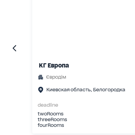
КГ Европа
Євродім
Киевская область, Белогородка
deadline
twoRooms
threeRooms
fourRooms