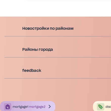
Новостройки по районам
Районы города
feedback
mortgage1
mortgage2
dis