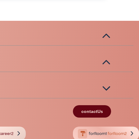
contactUs
career2
forRoom1
forRoom2