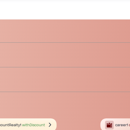
countRealty1
withDiscount
career1