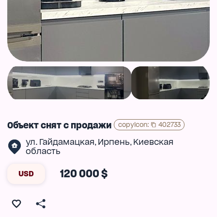
Объект снят с продажи
copyIcon
:
402733
ул. Гайдамацкая
Ирпень
Киевская
,
,
область
120 000 $
USD