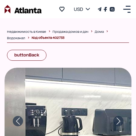
USD
Недвижимость в Киеве
Продажа домов и дач
Дома
Код объекта 402733
Водоканал
buttonBack