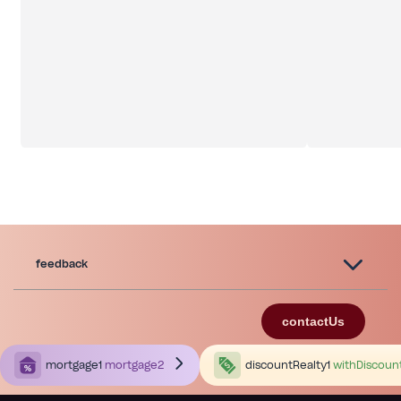
feedback
contactUs
mortgage1
mortgage2
discountRealty1
withDiscoun