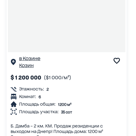
в Козине
Козин
$ 1 200 000
($1 000/м²)
Этажность:
2
Комнат:
6
Площадь общая:
1200 м²
Площадь участка:
35 сот
Б. Дамба – 2 км. КМ. Продаж резиденции с
выходом на Днепр! Площадь дома: 1200 м²