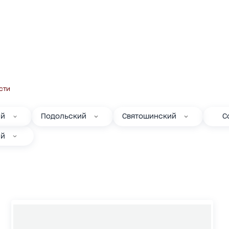
сти
ий
Подольский
Святошинский
С
ий