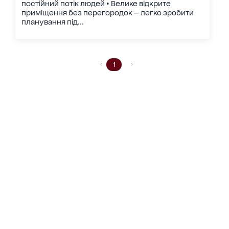
постійний потік людей • Велике відкрите
приміщення без перегородок — легко зробити
планування під...
1