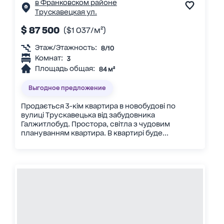
в Франковском районе
Трускавецкая ул.
$ 87 500
($1 037/м²)
Этаж/Этажность:
8/10
Комнат:
3
Площадь общая:
84 м²
Выгодное предложение
Продається 3-кім квартира в новобудові по
вулиці Трускавецька від забудовника
Галжитлобуд. Простора, світла з чудовим
плануванням квартира. В квартирі буде...