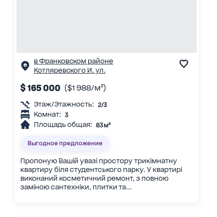
в Франковском районе
Котляревского И. ул.
$ 165 000
($1 988/м²)
Этаж/Этажность:
2/3
Комнат:
3
Площадь общая:
83 м²
Выгодное предложение
Пропоную Вашій увазі простору трикімнатну
квартиру біля студентського парку. У квартирі
виконаний косметичний ремонт, з повною
заміною сантехніки, плитки та...