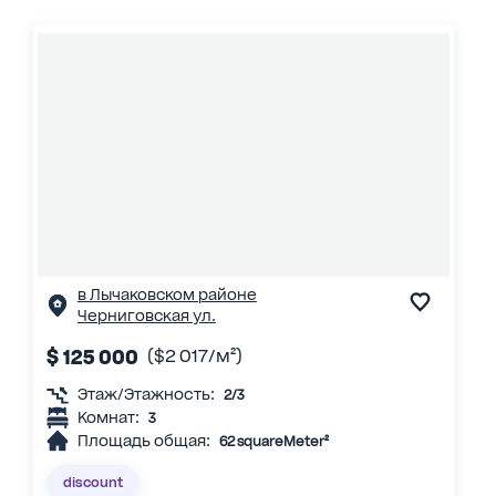
в Лычаковском районе
Черниговская ул.
$ 125 000
($2 017/м²)
Этаж/Этажность:
2/3
Комнат:
3
Площадь общая:
62 squareMeter²
discount