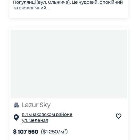
Погулянці (вул. Ольжича). Це чудовий, спокійний
та екологічний...
Lazur Sky
в Лычаковском районе
ул. Зеленая
$ 107 560
($1 250/м²)