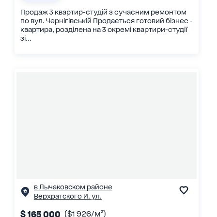
Продаж 3 квартир-студій з сучасним ремонтом
по вул. Чернігівській Продається готовий бізнес -
квартира, розділена на 3 окремі квартири-студії
зі...
в Лычаковском районе
Верхратского И. ул.
$ 165 000
($1 926/м²)