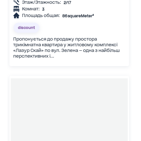
Этаж/Этажность:
2/17
Комнат:
3
Площадь общая:
86 squareMeter²
discount
Пропонується до продажу простора
трикімнатна квартира у житловому комплексі
«Лазур Скай» по вул. Зелена — одна з найбільш
перспективних і...