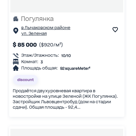
Погулянка
в Лычаковском районе
ул. Зеленая
$ 85 000
($920/м²)
Этаж/Этажность:
10/10
Комнат:
3
Площадь общая:
92 squareMeter²
discount
Продаётся двухуровневая квартира в
новостройке на улице Зеленой (ЖК Погулянка).
Застройщик Львовцентробуд (дом на стадии
сдачи). Общая площадь - 92,4...