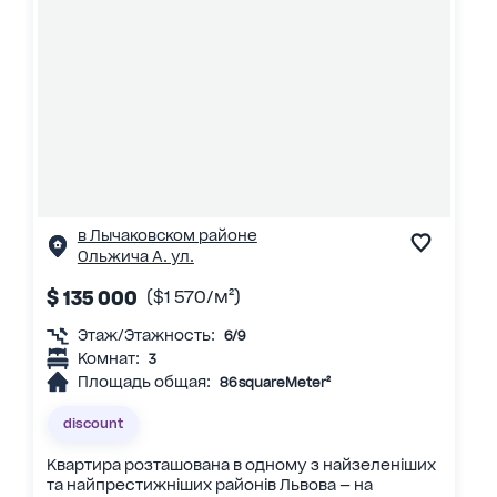
в Лычаковском районе
Ольжича А. ул.
$ 135 000
($1 570/м²)
Этаж/Этажность:
6/9
Комнат:
3
Площадь общая:
86 squareMeter²
discount
Квартира розташована в одному з найзеленіших
та найпрестижніших районів Львова — на