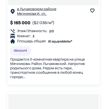
в Лычаковском районе
Мечникова И. ул.
$ 165 000
($2 038/м²)
Этаж/Этажность:
2/3
Комнат:
3
Площадь общая:
81 squareMeter²
discount
Продается 3-комнатная квартира на улице
Мечникова. Район Лычаковский. Напротив
родильного дома. Рядом есть парк,
транспортное сообщение в любой конец
города...