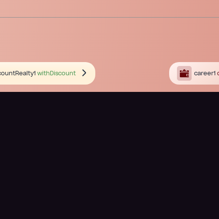
countRealty1
withDiscount
career1