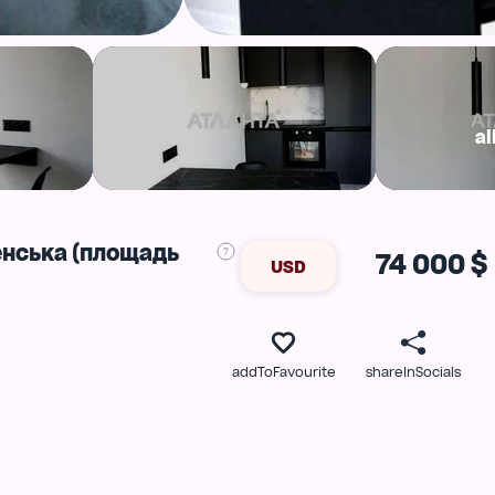
al
енська (площадь
74 000 $
USD
addToFavourite
shareInSocials