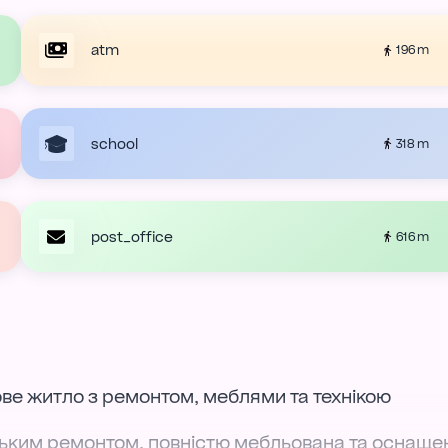
atm
196 m
school
318 m
post_office
616 m
тове житло з ремонтом, меблями та технікою
ьким ремонтом, повністю мебльована та оснаще