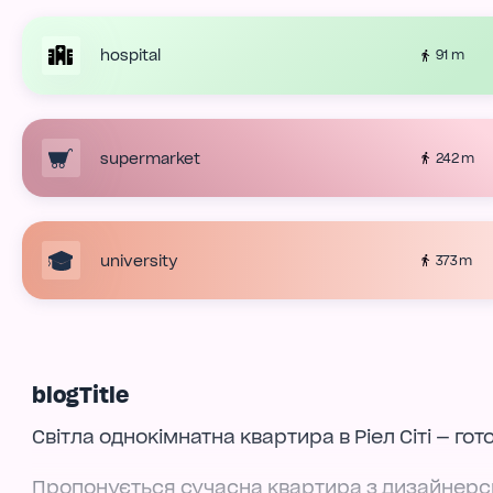
hospital
91 m
supermarket
242 m
university
373 m
blogTitle
Світла однокімнатна квартира в Ріел Сіті — го
Пропонується сучасна квартира з дизайнерс