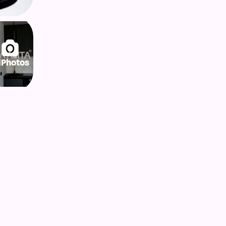
lPhotos