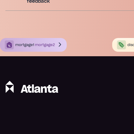
feedback
mortgage1
mortgage2
dis