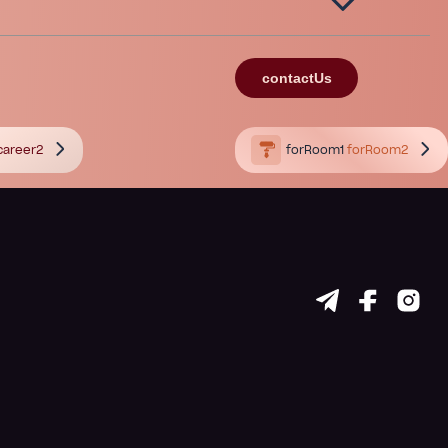
contactUs
career2
forRoom1
forRoom2