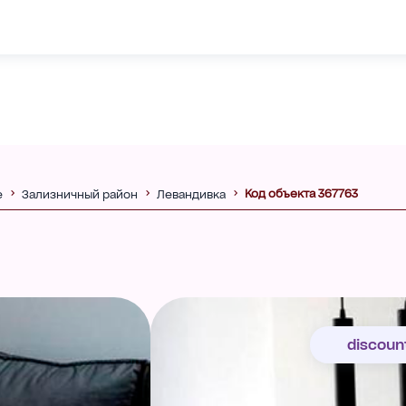
Код объекта 367763
е
Зализничный район
Левандивка
discoun