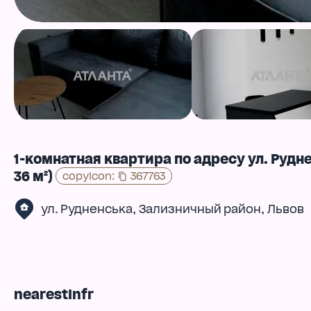
1-комнатная квартира по адресу ул. Рудн
36 м²)
copyIcon
:
367763
,
,
ул. Рудненська
Зализничный район
Львов
nearestInfr