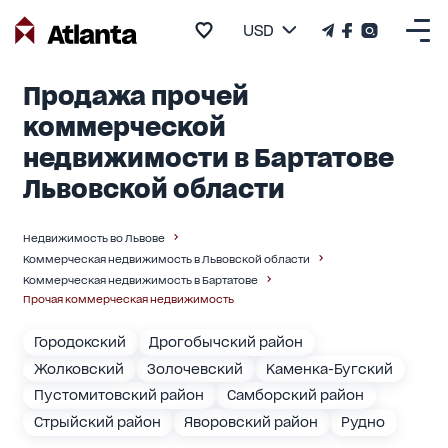
USD
Продажа прочей
коммерческой
недвижимости в Бартатове
Львовской области
Недвижимость во Львове
Коммерческая недвижимость в Львовской области
Коммерческая недвижимость в Бартатове
Прочая коммерческая недвижимость
Городокский
Дрогобычский район
Жолковский
Золочевский
Каменка-Бугский
Пустомитовский район
Самборский район
Стрыйский район
Яворовский район
Рудно