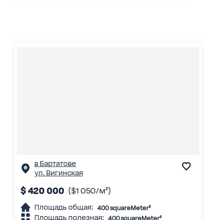
в Бартатове
ул. Вигинская
$ 420 000
($1 050/м²)
Площадь общая:
400 squareMeter²
Площадь полезная:
400 squareMeter²