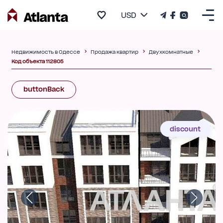
USD
Недвижимость в Одессе
Продажа квартир
Двухкомнатные
Код объекта 112805
buttonBack
discount