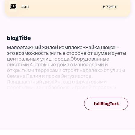
754 m
atm
blogTitle
Малоэтажный жилой комплекс «Чайка Люкс» —
это возможность жить в стороне от шума и суеты
центральных улиц города.Оборудованные
лифтами 4-этажные дома с мансардами и
открытыми террасами строят недалеко от улицы
Семена Палия и парка Энтузиастов.
Ландшафтный дизайн, сад с фруктовыми
деревьями, зона барбекю, игровой городок и
крытая парковка.
Комплектация
fullBlogText
• возможность перепланировки квартиры на
этапе строительства.
• парадные с колясочными и туалетами
• фасады утеплены и отделаны облицовочным
кирпичом, керамической плиткой и декоративной
фасадной штукатуркой, установлены корзины