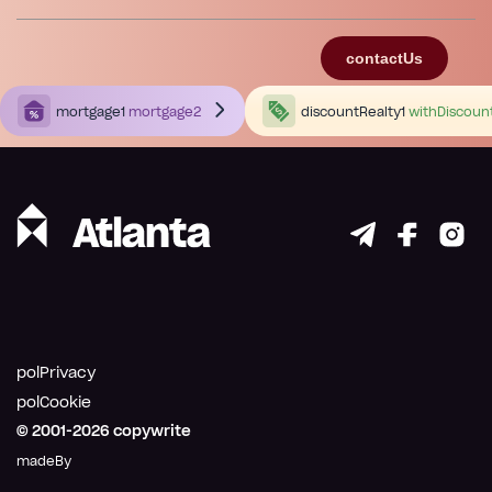
contactUs
mortgage1
mortgage2
discountRealty1
withDiscoun
polPrivacy
polCookie
© 2001-
2026
copywrite
madeBy