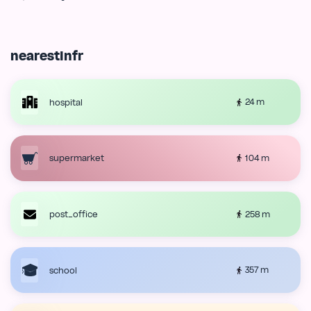
nearestInfr
24 m
hospital
104 m
supermarket
258 m
post_office
357 m
school