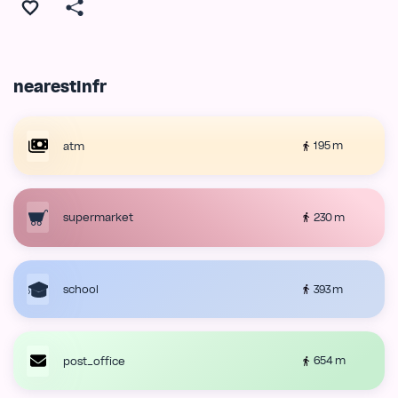
nearestInfr
195 m
atm
230 m
supermarket
393 m
school
654 m
post_office