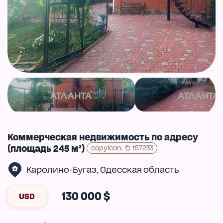
Коммерческая недвижимость по адресу
(площадь 245 м²)
copyIcon
:
157233
Каролино-Бугаз
Одесская область
,
130 000 $
USD