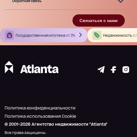
Обратная связь
Связаться с нами
Государственная ипотека
от 3%
Недвижимость
с 
Политика конфиденциальности
Политика использования Cookie
© 2001-
2026
Агентство недвижимости "Atlanta"
Все права защищены.