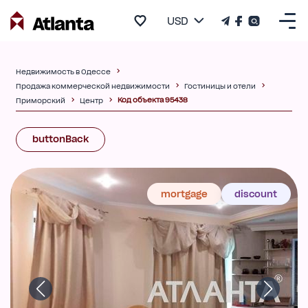
USD
Недвижимость в Одессе
Продажа коммерческой недвижимости
Гостиницы и отели
Код объекта 95438
Приморский
Центр
buttonBack
mortgage
discount