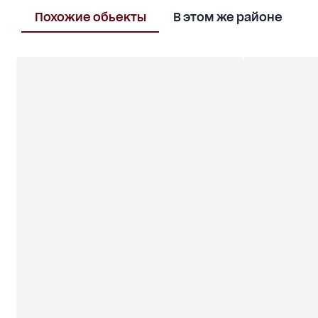
Похожие обьекты
В этом же районе
П