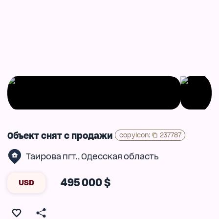
Объект снят с продажи
copyIcon
:
237787
Таирова пгт.
Одесская область
,
495 000 $
USD