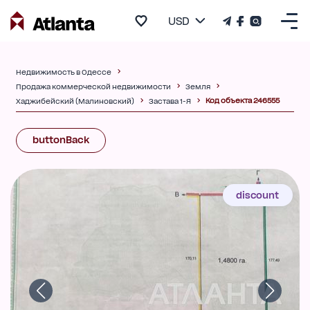
USD
Недвижимость в Одессе
Продажа коммерческой недвижимости
Земля
Код объекта 246555
Хаджибейский (Малиновский)
Застава 1-Я
buttonBack
discount