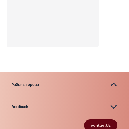
Районы города
feedback
contactUs