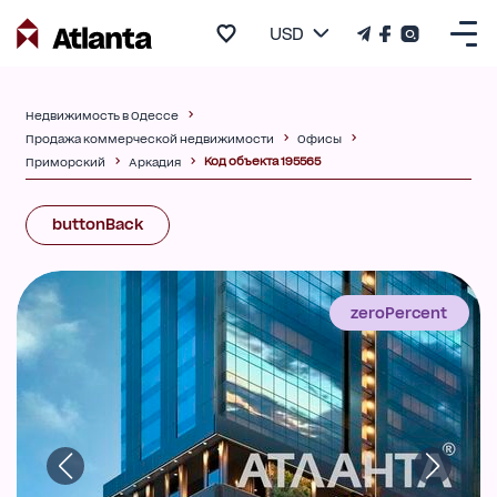
USD
Недвижимость в Одессе
Продажа коммерческой недвижимости
Офисы
Код объекта 195565
Приморский
Аркадия
buttonBack
zeroPercent