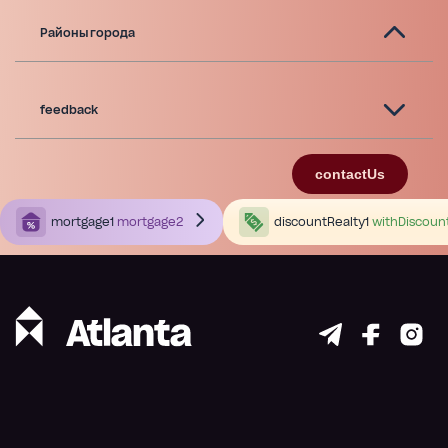
Районы города
feedback
contactUs
mortgage1
mortgage2
discountRealty1
withDiscoun