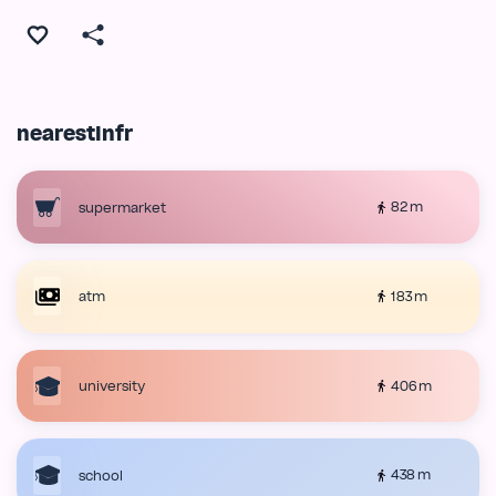
nearestInfr
82 m
supermarket
183 m
atm
406 m
university
438 m
school