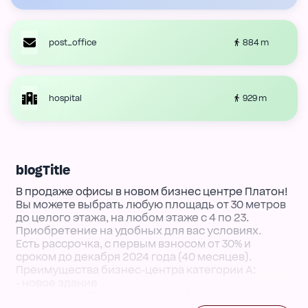
884 m
post_office
929 m
hospital
blogTitle
В продаже офисы в новом бизнес центре Платон!
Вы можете выбрать любую площадь от 30 метров
до целого этажа, на любом этаже с 4 по 23.
Приобретение на удобных для вас условиях.
Есть рассрочка, с первым взносом от 30% и
сроком до декабря 2024 года (40 месяцев).
Преимущества бизнес-центра категории А:
- новое здание
- паркинг на 580 машиноместо (можно купить/