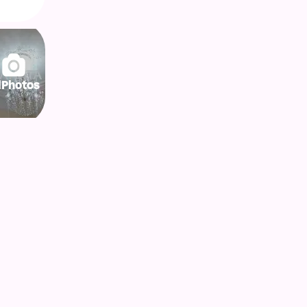
lPhotos