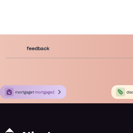
feedback
mortgage1
mortgage2
dis