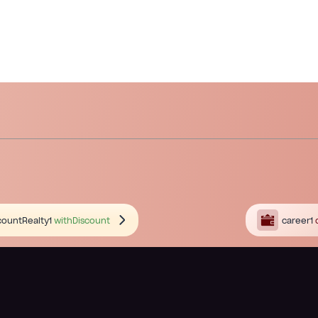
countRealty1
withDiscount
career1