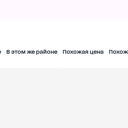
е
В этом же районе
Похожая цена
Похож