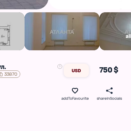
al
л.
750 $
USD
33870
addToFavourite
shareInSocials