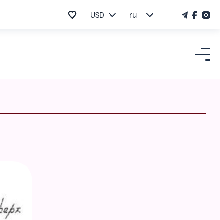
USD
ru