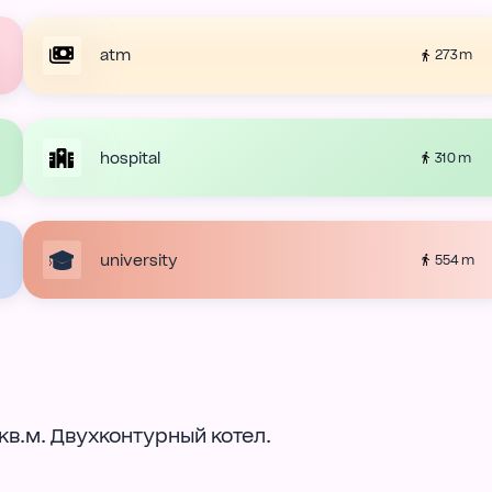
atm
273 m
hospital
310 m
university
554 m
 кв.м. Двухконтурный котел.