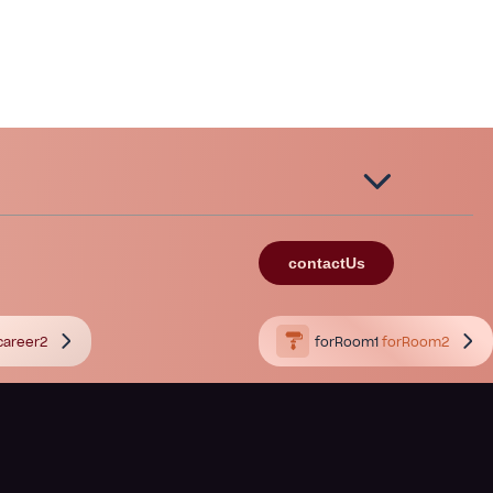
contactUs
career2
forRoom1
forRoom2