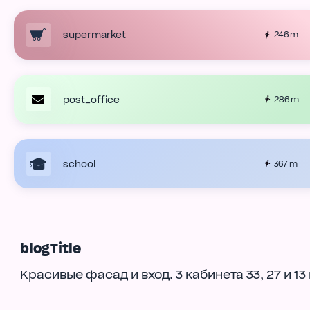
supermarket
246 m
post_office
286 m
school
367 m
blogTitle
Красивые фасад и вход. 3 кабинета 33, 27 и 13