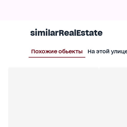
similarRealEstate
Похожие обьекты
На этой улиц