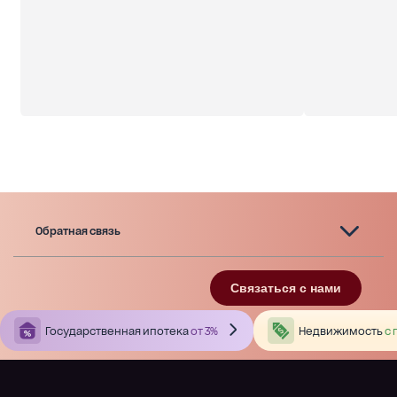
Обратная связь
Связаться с нами
Государственная ипотека
от 3%
Недвижимость
с 