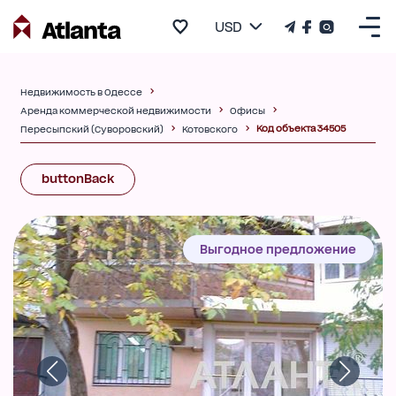
USD
Недвижимость в Одессе
Аренда коммерческой недвижимости
Офисы
Код объекта 34505
Пересыпский (Суворовский)
Котовского
buttonBack
Выгодное предложение