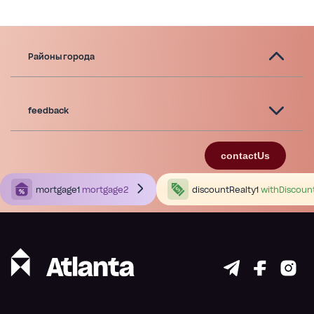
Районы города
feedback
contactUs
mortgage1
mortgage2
discountRealty1
withDiscoun