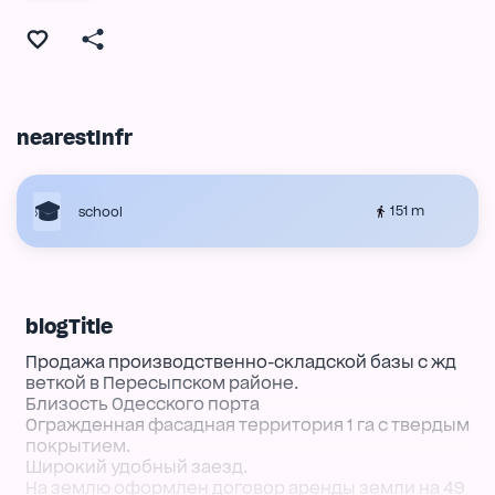
nearestInfr
151 m
school
blogTitle
Продажа производственно-складской базы с жд
веткой в Пересыпском районе.
Близость Одесского порта
Огражденная фасадная территория 1 га с твердым
покрытием.
Широкий удобный заезд.
На землю оформлен договор аренды земли на 49