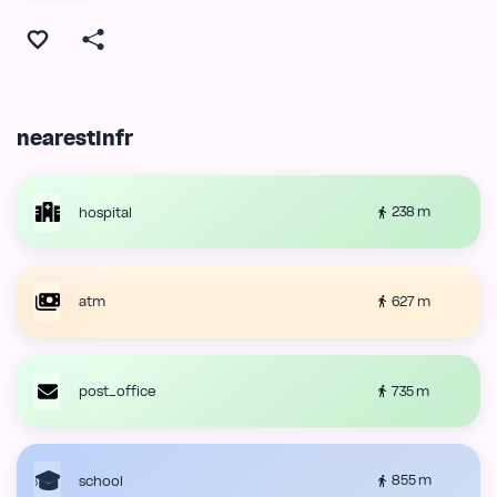
nearestInfr
238 m
hospital
627 m
atm
735 m
post_office
855 m
school