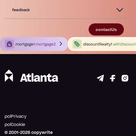
feedback
contactUs
mortgage1
mortgage2
discountRealty1
withDiscoun
polPrivacy
polCookie
© 2001-
2026
copywrite