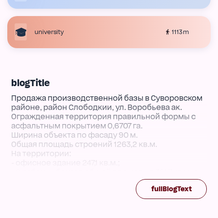
1113 m
university
blogTitle
Продажа производственной базы в Суворовском
районе, район Слободкии, ул. Воробьева ак.
Огражденная территория правильной формы с
асфальтным покрытием 0,6707 га.
Ширина объекта по фасаду 90 м.
Общая площадь строений 1263,2 кв.м.
На территории:
- офисное здание 247,1 кв.м.;
- 8 рабочих боксов общей площадью 361,7 кв.м. с
высотой потолков 5 м;
fullBlogText
- производственные цеха 285,3 кв.м. с высотой
потолков 5 м, 220,2 кв.м. с высотой потолков 3,8 м;
- подсобные и другие постройки.