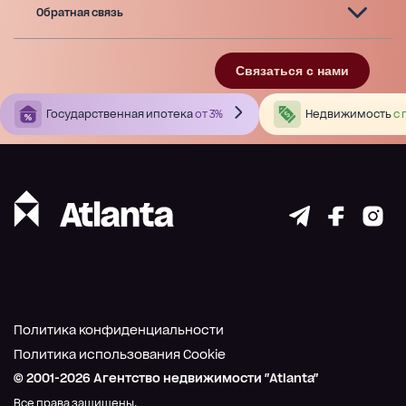
Обратная связь
Связаться с нами
Государственная ипотека
от 3%
Недвижимость
с 
Политика конфиденциальности
Политика использования Cookie
© 2001-
2026
Агентство недвижимости "Atlanta"
Все права защищены.