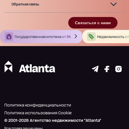
Обратная связь
Связаться с нами
Государственная ипотека
от 3%
Недвижимость
с 
Политика конфиденциальности
Политика использования Cookie
© 2001-
2026
Агентство недвижимости "Atlanta"
Все права защищены.