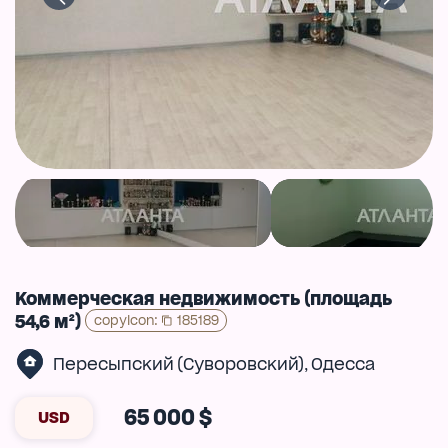
Коммерческая недвижимость (площадь
54,6 м²)
copyIcon
:
185189
Пересыпский (Суворовский)
Одесса
,
65 000 $
USD