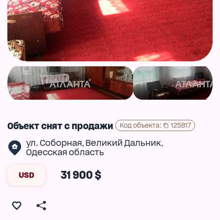
Объект снят с продажи
Код объекта
:
125817
ул. Соборная
Великий Дальник
,
,
Одесская область
31 900 $
USD