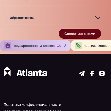
Обратная связь
Связаться с нами
Государственная ипотека
от 3%
Недвижимость
с 
Политика конфиденциальности