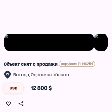
Объект снят с продажи
copyIcon
:
146254
Выгода
Одесская область
,
12 800 $
USD