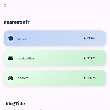
0
nearestInfr
106 m
school
328 m
post_office
560 m
hospital
blogTitle