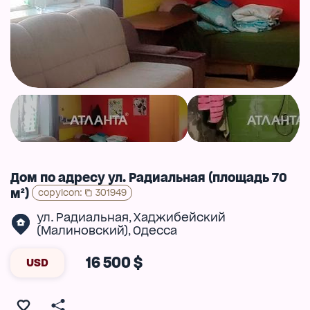
Дом по адресу ул. Радиальная (площадь 70
м²)
copyIcon
:
301949
ул. Радиальная
Хаджибейский
,
(Малиновский)
Одесса
,
16 500 $
USD