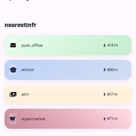
nearestInfr
414 m
post_office
699 m
school
817 m
atm
871 m
supermarket