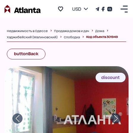
USD
Недвижимость в Одессе
Продажа домов и дач
Дома
Код объекта 301949
Хаджибейский (Малиновский)
Слободка
buttonBack
discount