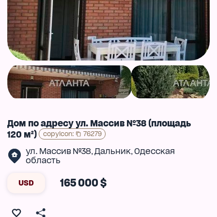
Дом по адресу ул. Массив №38 (площадь
120 м²)
copyIcon
:
76279
ул. Массив №38
Дальник
Одесская
,
,
область
165 000 $
USD