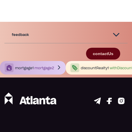
feedback
contactUs
mortgage1
mortgage2
discountRealty1
withDiscoun