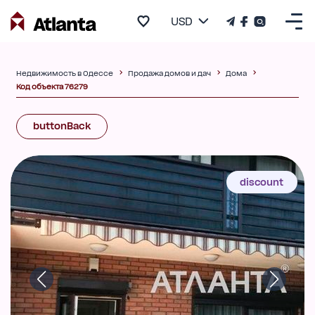
USD
Недвижимость в Одессе
Продажа домов и дач
Дома
Код объекта 76279
buttonBack
discount