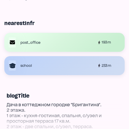
nearestInfr
193 m
post_office
233 m
school
blogTitle
Дача в коттеджном городке "Бригантина".
2 этажа.
1 этаж - кухня-гостиная, спальня, с/узел и
просторная терраса 17 кв.м.
2 этаж - две спальни, с/узел, терраса.