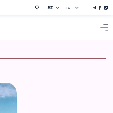
USD
ru