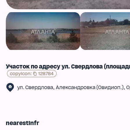
Участок по адресу ул. Свердлова (площадь
copyIcon
:
128784
,
,
ул. Свердлова
Александровка (Овидиоп.)
О
nearestInfr