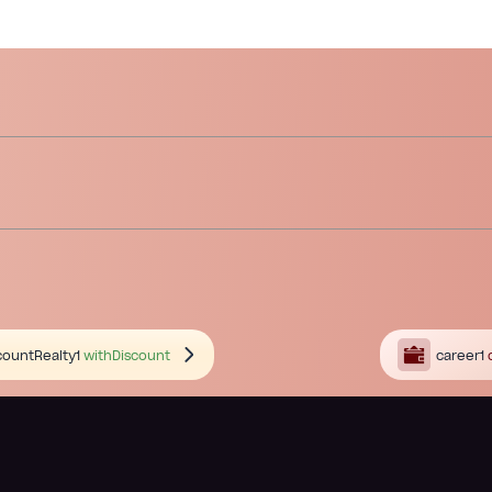
countRealty1
withDiscount
career1