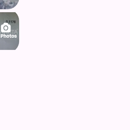
lPhotos