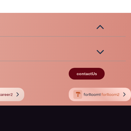
contactUs
career2
forRoom1
forRoom2