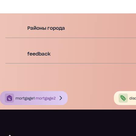
Районы города
feedback
mortgage1
mortgage2
dis