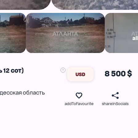
al
 12 сот)
8 500 $
USD
десская область
addToFavourite
shareInSocials