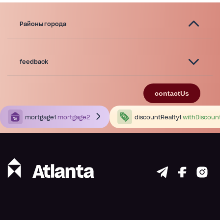
Районы города
feedback
contactUs
mortgage1
mortgage2
discountRealty1
withDiscoun