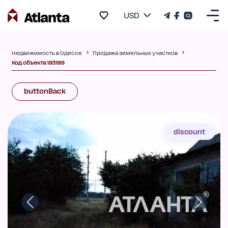
USD
Недвижимость в Одессе
Продажа земельных участков
Код объекта 183189
buttonBack
discount