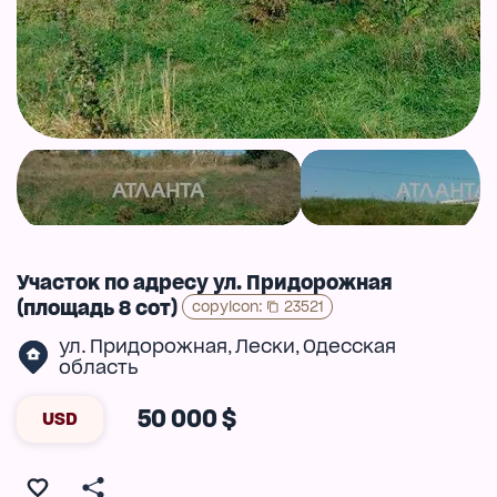
Участок по адресу ул. Придорожная
(площадь 8 сот)
copyIcon
:
23521
ул. Придорожная
Лески
Одесская
,
,
область
50 000 $
USD