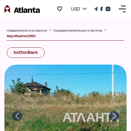
USD
Недвижимость в Одессе
Продажа земельных участков
Код объекта 23521
buttonBack