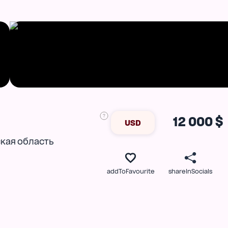
12 000 $
USD
кая область
addToFavourite
shareInSocials