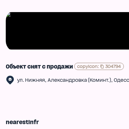
Объект снят с продажи
copyIcon
:
304794
,
,
ул. Нижняя
Александровка (Коминт.)
Одесс
nearestInfr