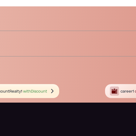
countRealty1
withDiscount
career1