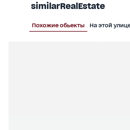
similarRealEstate
Похожие обьекты
На этой улиц