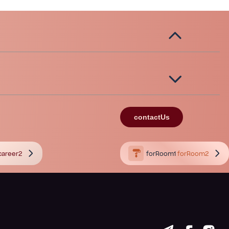
contactUs
career2
forRoom1
forRoom2