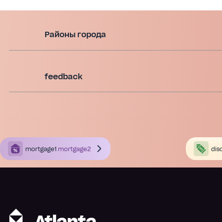
Районы города
feedback
mortgage1
mortgage2
dis